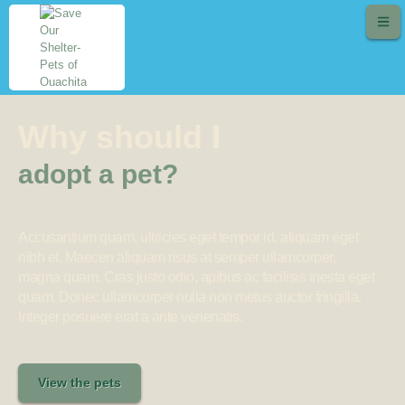
Why should I
adopt a pet?
Accusantium quam, ultricies eget tempor id, aliquam eget
nibh et. Maecen aliquam risus at semper ullamcorper,
magna quam. Cras justo odio, apibus ac facilisis inesta eget
quam. Donec ullamcorper nulla non metus auctor fringilla.
Integer posuere erat a ante venenatis.
View the pets