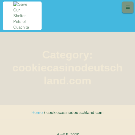
Category:
cookiecasinodeutsch
land.com
Home
/
cookiecasinodeutschland.com
April 5, 2026